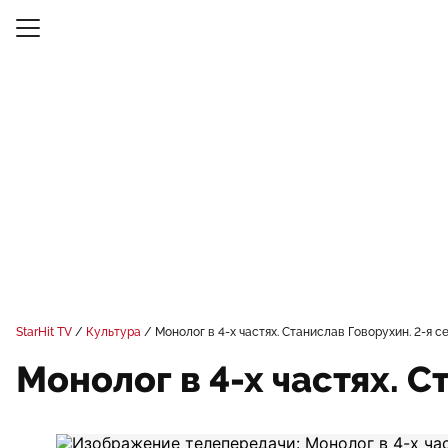
StarHit TV
Культура
Монолог в 4-х частях. Станислав Говорухин. 2-я с
Монолог в 4-х частях. С