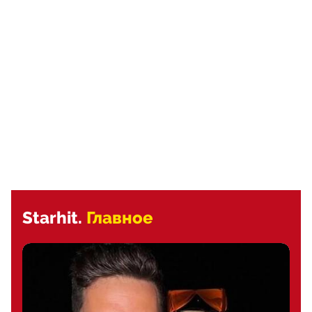
Starhit.
Главное