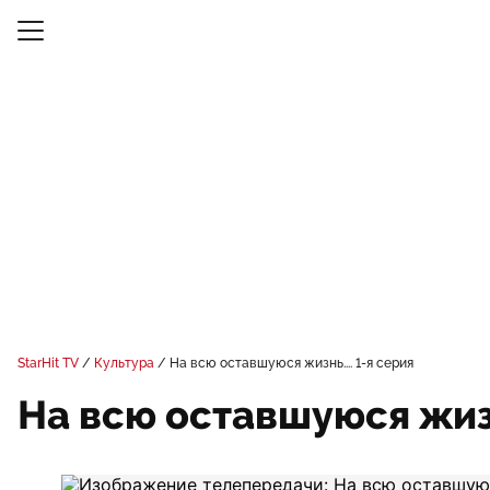
StarHit TV
Культура
На всю оставшуюся жизнь.... 1-я серия
На всю оставшуюся жизнь