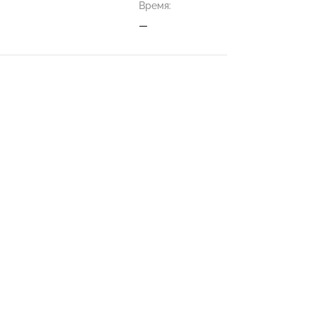
Время:
—