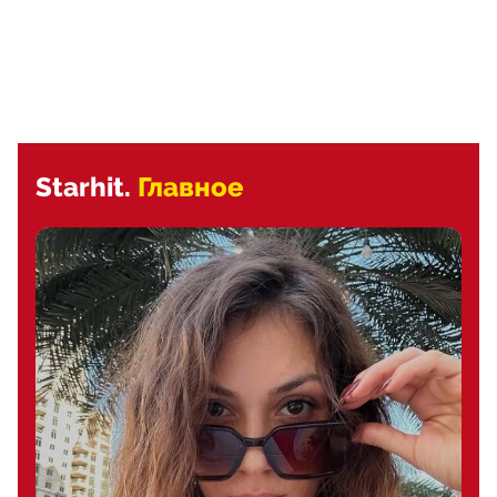
Starhit.
Главное