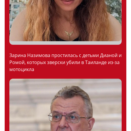
Зарина Назимова простилась с детьми Дианой и
Ромой, которых зверски убили в Таиланде из-за
мотоцикла