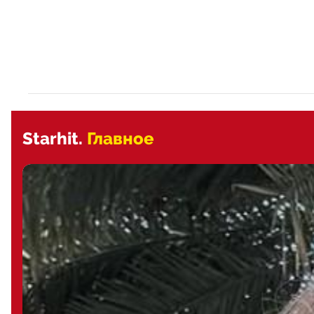
Starhit.
Главное