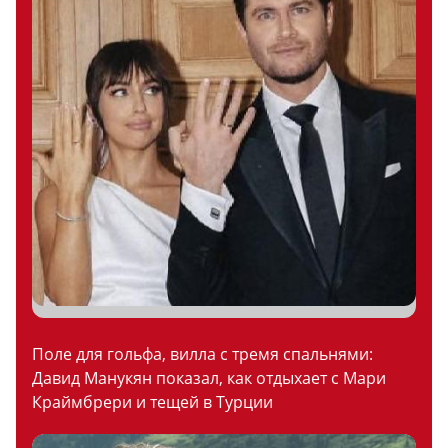
Поле для гольфа, вилла с тремя спальнями:
Давид Манукян показал, как отдыхает с Мари
Краймбрери и тещей в Турции