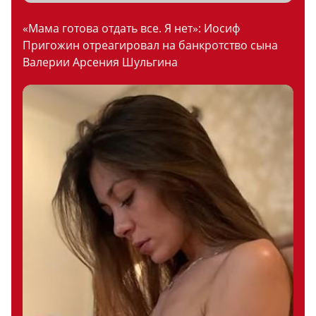
«Мама готова отдать все. Я нет»: Иосиф
Пригожин отреагировал на банкротство сына
Валерии Арсения Шульгина