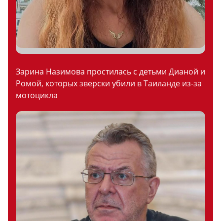
Зарина Назимова простилась с детьми Дианой и
Ромой, которых зверски убили в Таиланде из-за
мотоцикла