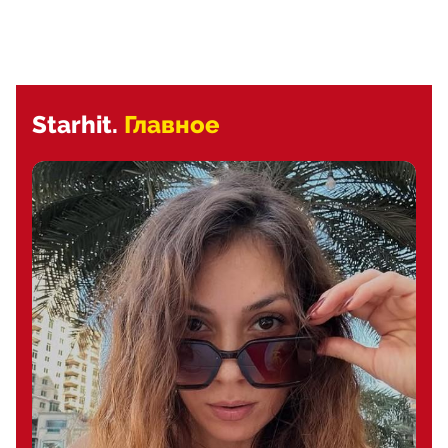
Starhit.
Главное