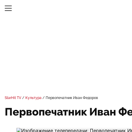
StarHit TV
Культура
Первопечатник Иван Федоров
Первопечатник Иван Ф