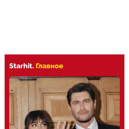
Starhit.
Главное