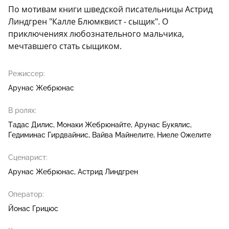
По мотивам книги шведской писательницы Астрид
Линдгрен "Калле Блюмквист - сыщик". О
приключениях любознательного мальчика,
мечтавшего стать сыщиком.
Режиссер:
Арунас Жебрюнас
В ролях:
Тадас Дилис
Монаки Жебрюнайте
Арунас Букялис
Гедиминас Гирдвайнис
Вайва Майнелите
Ниеле Ожелите
Сценарист:
Арунас Жебрюнас
Астрид Линдгрен
Оператор:
Йонас Грицюс