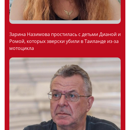
Зарина Назимова простилась с детьми Дианой и
Ромой, которых зверски убили в Таиланде из-за
мотоцикла