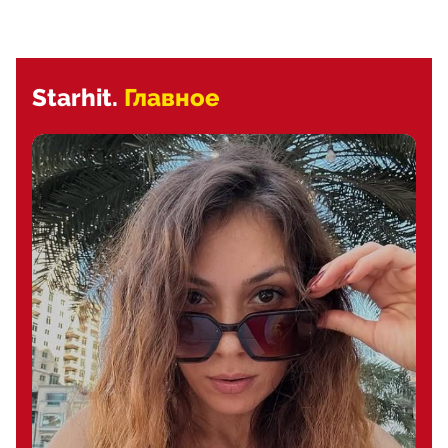
Starhit.
Главное