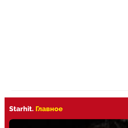
Starhit.
Главное