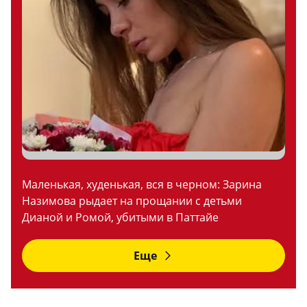
Маленькая, худенькая, вся в черном: Зарина
Назимова рыдает на прощании с детьми
Дианой и Ромой, убитыми в Паттайе
Еще