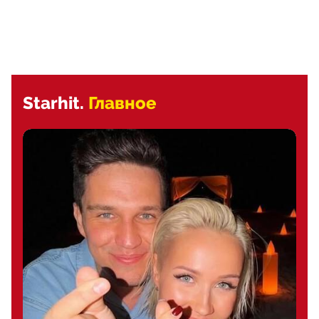
Starhit.
Главное