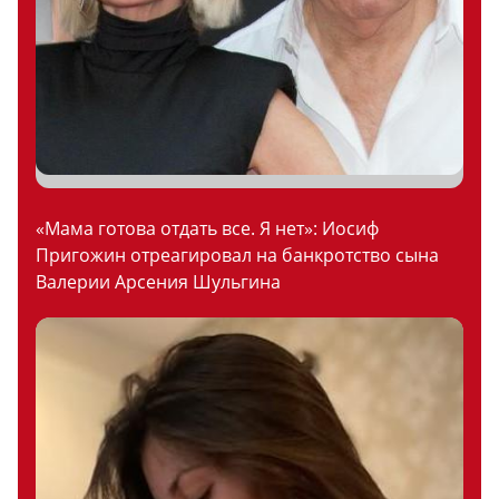
«Мама готова отдать все. Я нет»: Иосиф
Пригожин отреагировал на банкротство сына
Валерии Арсения Шульгина