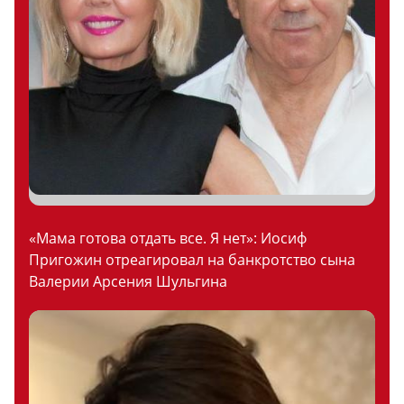
«Мама готова отдать все. Я нет»: Иосиф
Пригожин отреагировал на банкротство сына
Валерии Арсения Шульгина