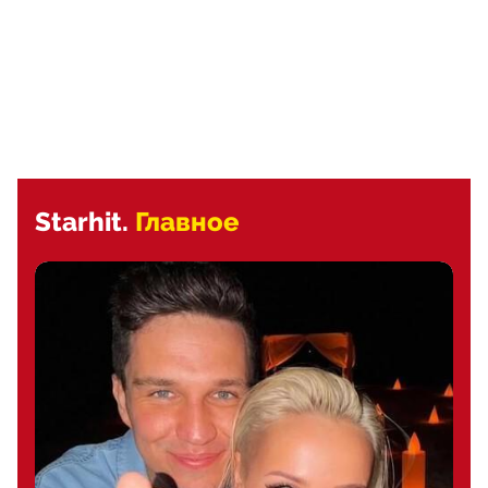
Starhit.
Главное