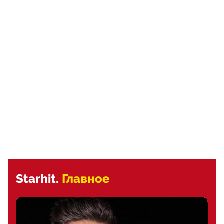
Starhit.
Главное