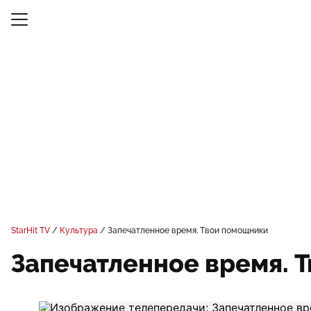
StarHit TV
Культура
Запечатленное время. Твои помощники
Запечатленное время. 