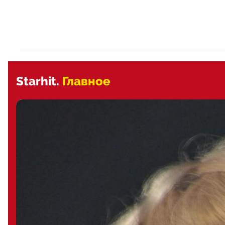
Starhit.
Главное