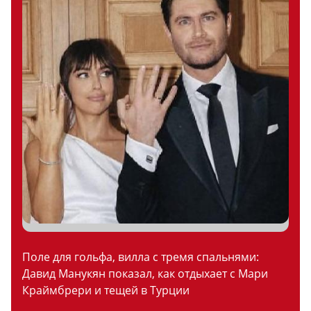
Поле для гольфа, вилла с тремя спальнями:
Давид Манукян показал, как отдыхает с Мари
Краймбрери и тещей в Турции