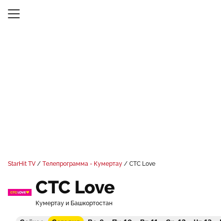
StarHit TV
Телепрограмма - Кумертау
СТС Love
СТС Love
Кумертау и Башкортостан