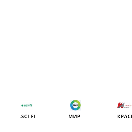
.SCI-FI
МИР