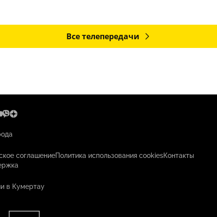
Все телепередачи
рода
ское соглашение
Политика использования cookies
Контакты
ержка
и в Кумертау