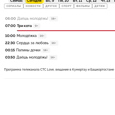
Сейчас
Сегодня
Вс, 9
Пн, 10
Вт, 11
Ср, 12
Чт, 13
СЕРИАЛЫ
НОВОСТИ
ДРУГОЕ
СПОРТ
ФИЛЬМЫ
ДЕТЯМ
06:00
Даёшь молодёжь!
16+
07:00
Три кота
0+
10:00
Молодёжка
16+
22:30
Сердца за любовь
16+
00:15
Папины дочки
16+
03:50
Даёшь молодёжь!
16+
Программа телеканала СТС Love, вещание в Кумертау и Башкортостане