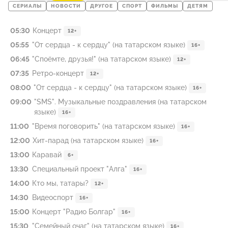
СЕРИАЛЫ
НОВОСТИ
ДРУГОЕ
СПОРТ
ФИЛЬМЫ
ДЕТЯМ
05:30
Концерт
12+
05:55
"От сердца - к сердцу" (на татарском языке)
16+
06:45
"Споёмте, друзья!" (на татарском языке)
12+
07:35
Ретро-концерт
12+
08:00
"От сердца - к сердцу" (на татарском языке)
16+
09:00
"SMS". Музыкальные поздравления (на татарском
языке)
16+
11:00
"Время поговорить" (на татарском языке)
16+
12:00
Хит-парад (на татарском языке)
16+
13:00
Каравай
6+
13:30
Специальный проект "Алга"
16+
14:00
Кто мы, татары?
12+
14:30
Видеоспорт
16+
15:00
Концерт "Радио Болгар"
16+
15:30
"Семейный очаг" (на татарском языке)
16+