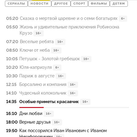
СЕРИАЛЫ
НОВОСТИ
ДРУГОЕ
СПОРТ
ФИЛЬМЫ
ДЕТЯМ
05:20
Сказка о мертвой царевне и о семи богатырях
6+
05:50
Жизнь и удивительные приключения Робинзона
Крузо
16+
07:20
Веселые ребята
16+
08:50
Ключи от неба
16+
10:05
Петушок - Золотой гребешок
16+
10:20
Юля-капризуля
6+
10:30
Париж в августе
16+
12:15
Борсалино и компания
16+
14:10
Чудесный колокольчик
16+
14:35
Особые приметы: красавчик
16+
16:10
Дни любви
16+
18:00
Верные друзья
16+
19:50
Как поссорился Иван Иванович с Иваном
Никифоровичем
16+