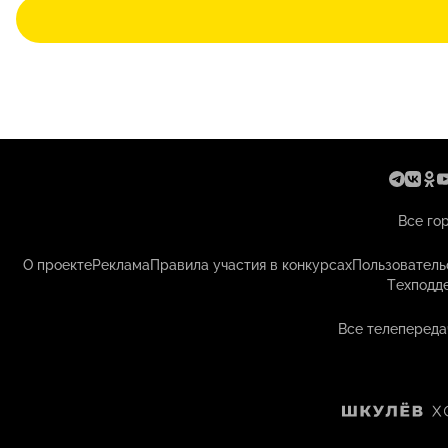
Все го
О проекте
Реклама
Правила участия в конкурсах
Пользователь
Техподд
Все телепереда