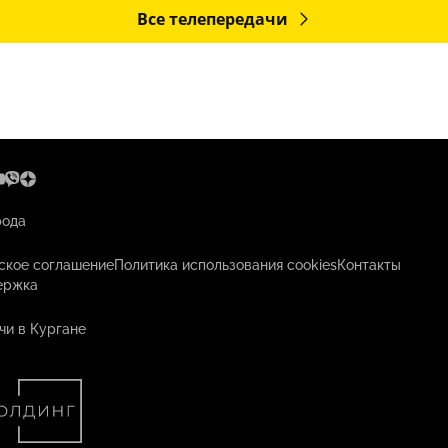
Все телепередачи
рода
ское соглашение
Политика использования cookies
Контакты
ержка
чи в Кургане