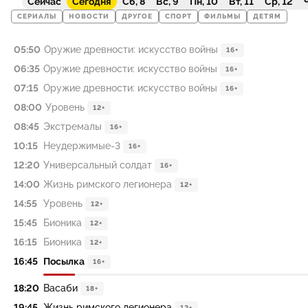
Сейчас
Сегодня
Сб, 8
Вс, 9
Пн, 10
Вт, 11
Ср, 12
Ч
СЕРИАЛЫ
НОВОСТИ
ДРУГОЕ
СПОРТ
ФИЛЬМЫ
ДЕТЯМ
05:50
Оружие древности: искусство войны
16+
06:35
Оружие древности: искусство войны
16+
07:15
Оружие древности: искусство войны
16+
08:00
Уровень
12+
08:45
Экстремалы
16+
10:15
Неудержимые-3
16+
12:20
Универсальный солдат
16+
14:00
Жизнь римского легионера
12+
14:55
Уровень
12+
15:45
Бионика
12+
16:15
Бионика
12+
16:45
Посылка
16+
18:20
Васаби
18+
19:45
Жизнь римского легионера
12+