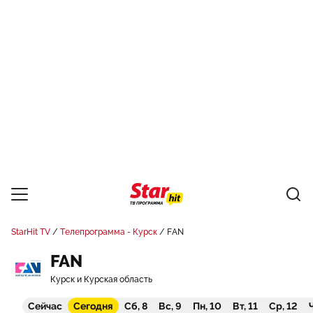
StarHit TV
Телепрограмма - Курск
FAN
FAN
Курск и Курская область
Сейчас
Сегодня
Сб, 8
Вс, 9
Пн, 10
Вт, 11
Ср, 12
Ч