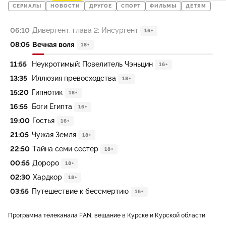
СЕРИАЛЫ
НОВОСТИ
ДРУГОЕ
СПОРТ
ФИЛЬМЫ
ДЕТЯМ
06:10
Дивергент, глава 2: Инсургент
16+
08:05
Вечная воля
18+
11:55
Неукротимый: Повелитель Чэньцин
16+
13:35
Иллюзия превосходства
18+
15:20
Гипнотик
18+
16:55
Боги Египта
16+
19:00
Гостья
16+
21:05
Чужая Земля
18+
22:50
Тайна семи сестер
18+
00:55
Дороро
18+
02:30
Хардкор
18+
03:55
Путешествие к бессмертию
16+
Программа телеканала FAN, вещание в Курске и Курской области