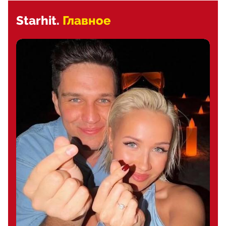
Starhit.
Главное