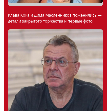
Клава Кока и Дима Масленников поженились —
детали закрытого торжества и первые фото