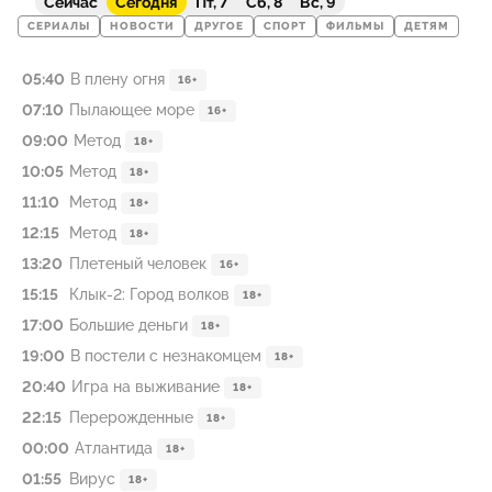
Сейчас
Сегодня
Пт, 7
Сб, 8
Вс, 9
СЕРИАЛЫ
НОВОСТИ
ДРУГОЕ
СПОРТ
ФИЛЬМЫ
ДЕТЯМ
05:40
В плену огня
16+
07:10
Пылающее море
16+
09:00
Метод
18+
10:05
Метод
18+
11:10
Метод
18+
12:15
Метод
18+
13:20
Плетеный человек
16+
15:15
Клык-2: Город волков
18+
17:00
Большие деньги
18+
19:00
В постели с незнакомцем
18+
20:40
Игра на выживание
18+
22:15
Перерожденные
18+
00:00
Атлантида
18+
01:55
Вирус
18+