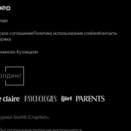
рода
ское соглашение
Политика использования cookies
Контакты
ержка
енинске-Кузнецком
рнал StarHit (СтарХит)»
без разрешения редакции воспрещается.