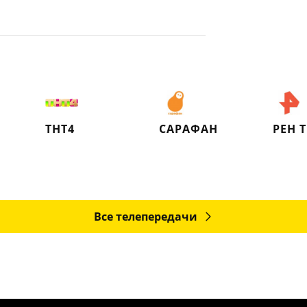
ТНТ4
САРАФАН
РЕН 
Все телепередачи