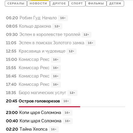
СЕРИАЛЫ
НОВОСТИ
ДРУГОЕ
СПОРТ
ФИЛЬМЫ
ДЕТЯМ
06:20
Робин Гуд: Начало
16+
08:05
Кольцо дракона
12+
09:30
Эспен в королевстве троллей
12+
11:05
Эспен в поисках Золотого замка
16+
12:55
Красавица и чудовище
12+
15:00
Комиссар Рекс
16+
15:55
Комиссар Рекс
16+
16:45
Комиссар Рекс
16+
17:40
Комиссар Рекс
16+
18:35
Бюро магических услуг
12+
20:45
Остров головорезов
16+
23:00
Копи царя Соломона
16+
00:40
Копи царя Соломона
16+
02:20
Тайна Хеопса
16+