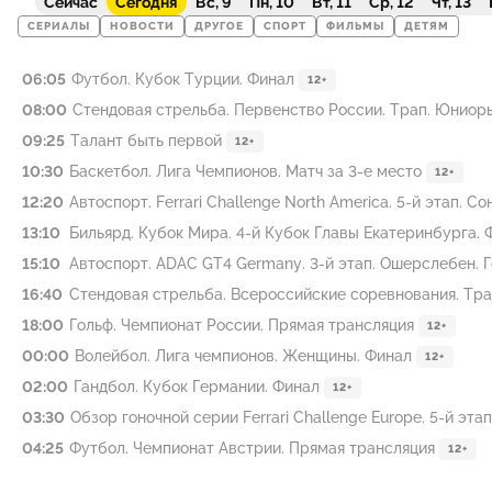
Сейчас
Сегодня
Вс, 9
Пн, 10
Вт, 11
Ср, 12
Чт, 13
СЕРИАЛЫ
НОВОСТИ
ДРУГОЕ
СПОРТ
ФИЛЬМЫ
ДЕТЯМ
06:05
Футбол. Кубок Турции. Финал
12+
08:00
Стендовая стрельба. Первенство России. Трап. Юниор
09:25
Талант быть первой
12+
10:30
Баскетбол. Лига Чемпионов. Матч за 3-е место
12+
12:20
Автоспорт. Ferrari Challenge North America. 5-й этап. Со
13:10
Бильярд. Кубок Мира. 4-й Кубок Главы Екатеринбурга.
15:10
Автоспорт. ADAC GT4 Germany. 3-й этап. Ошерслебен. Г
16:40
Стендовая стрельба. Всероссийские соревнования. Трап
18:00
Гольф. Чемпионат России. Прямая трансляция
12+
00:00
Волейбол. Лига чемпионов. Женщины. Финал
12+
02:00
Гандбол. Кубок Германии. Финал
12+
03:30
Обзор гоночной серии Ferrari Challenge Europe. 5-й эта
04:25
Футбол. Чемпионат Австрии. Прямая трансляция
12+