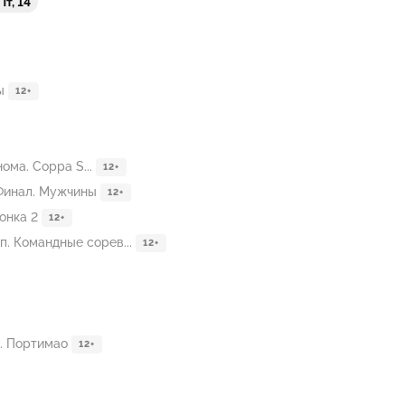
Пт, 14
ы
12+
нома. Coppa S...
12+
 Финал. Мужчины
12+
онка 2
12+
. Командные сорев...
12+
п. Портимао
12+