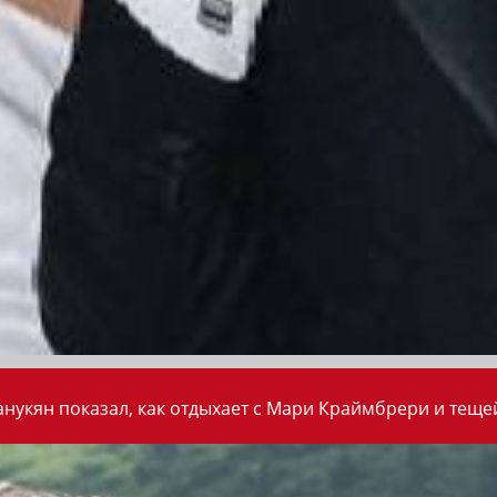
анукян показал, как отдыхает с Мари Краймбрери и теще