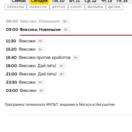
Сейчас
Сегодня
Пн, 10
Вт, 11
Ср, 12
Чт, 13
Пт, 14
СЕРИАЛЫ
НОВОСТИ
ДРУГОЕ
СПОРТ
ФИЛЬМЫ
ДЕТЯМ
06:00
Фиксики. Новенькие
0+
09:00
Фиксики. Новенькие
0+
11:30
Фиксики
0+
15:20
Фиксики
6+
16:40
Фиксики против кработов
6+
18:00
Фиксики. Дай пять!
0+
21:00
Фиксики. Дай пять!
0+
23:30
Фиксики
0+
03:00
Фиксики
0+
Программа телеканала МУЛЬТ, вещание в Магасе и Ингушетии