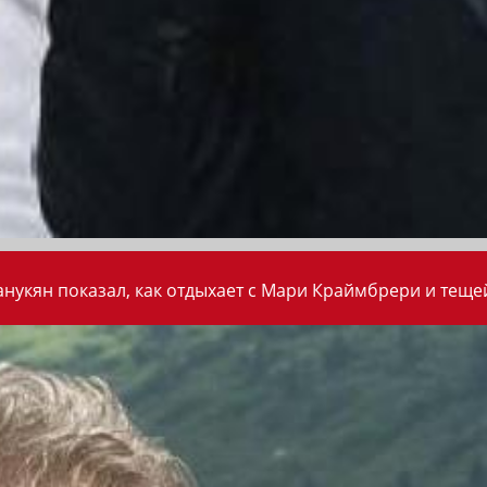
анукян показал, как отдыхает с Мари Краймбрери и теще