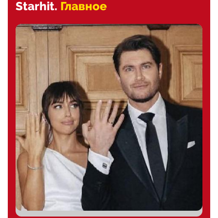
Starhit.
Главное