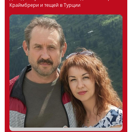
Краймбрери и тещей в Турции