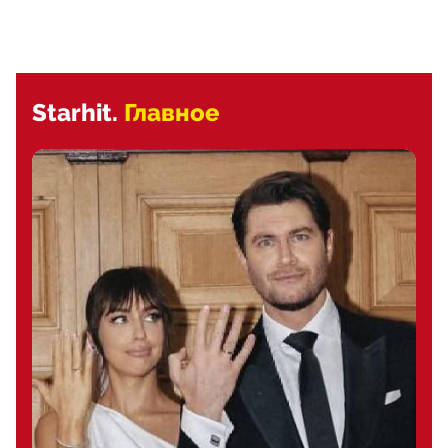
Starhit.
Главное