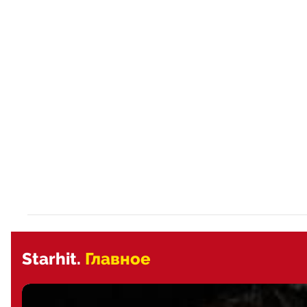
Starhit.
Главное