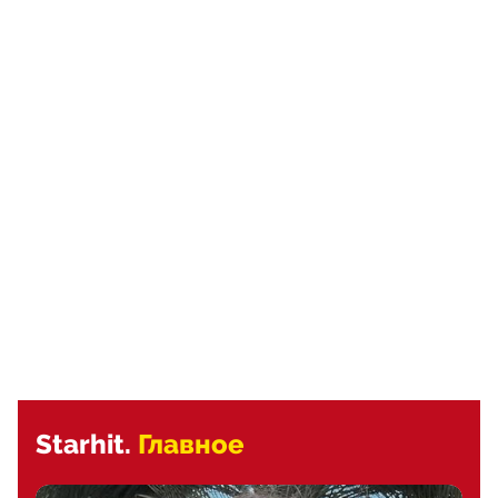
Starhit.
Главное