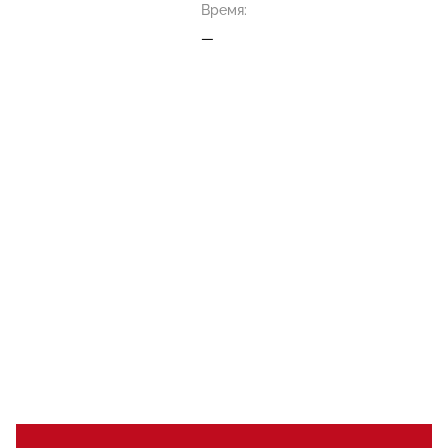
Время:
—