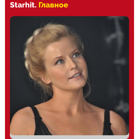
Starhit.
Главное