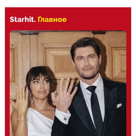
Starhit.
Главное