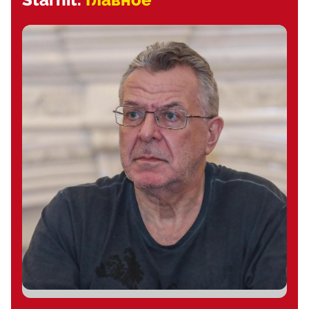
Starhit.
Главное