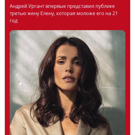
Андрей Ургант впервые представил публике
третью жену Елену, которая моложе его на 21
год