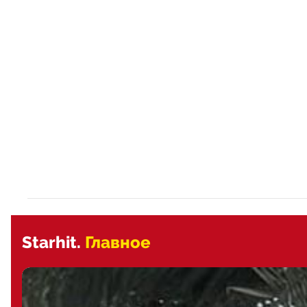
Starhit.
Главное