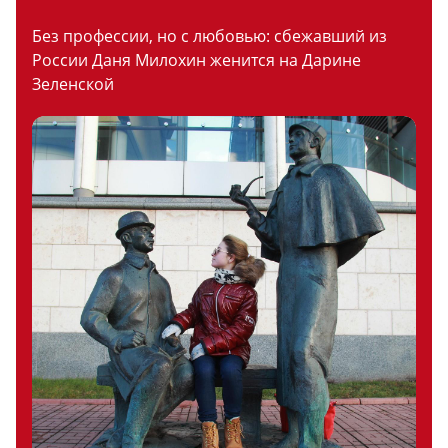
Без профессии, но с любовью: сбежавший из
России Даня Милохин женится на Дарине
Зеленской