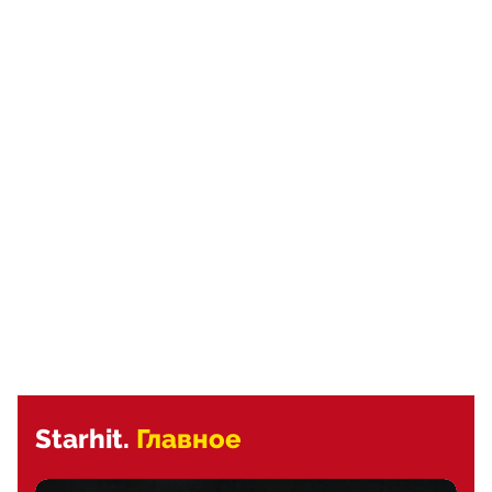
Starhit.
Главное