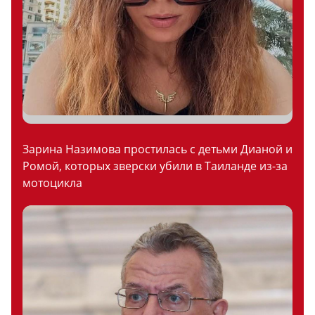
Зарина Назимова простилась с детьми Дианой и
Ромой, которых зверски убили в Таиланде из-за
мотоцикла