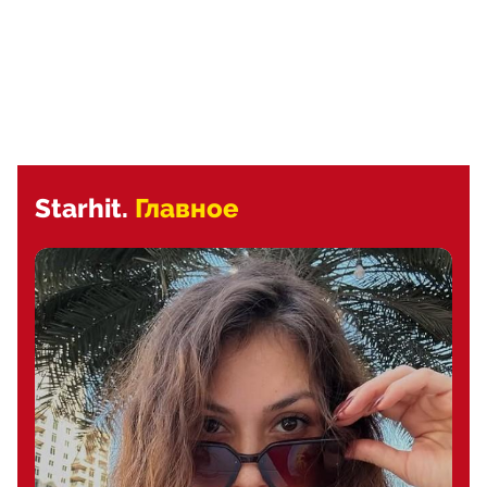
Starhit.
Главное