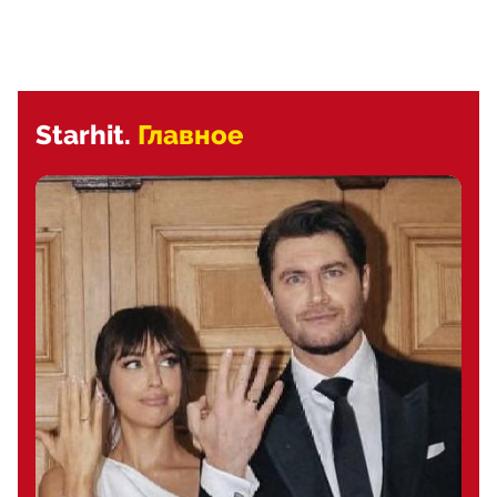
Starhit.
Главное