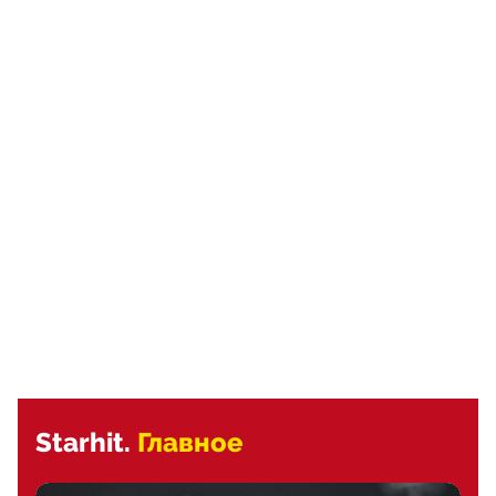
Starhit.
Главное