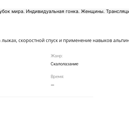
а лыжах, скоростной спуск и применение навыков альпи
Жанр:
Скалолазание
Время:
—