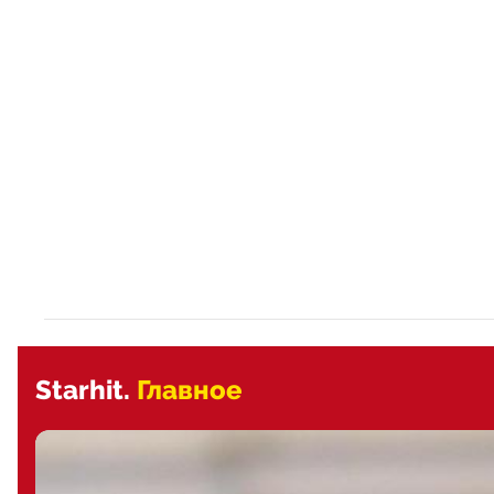
Starhit.
Главное