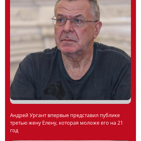
Андрей Ургант впервые представил публике
третью жену Елену, которая моложе его на 21
год