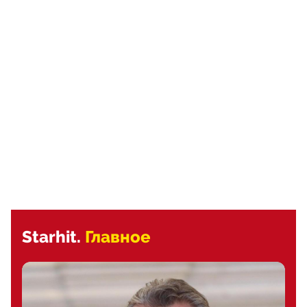
Starhit.
Главное