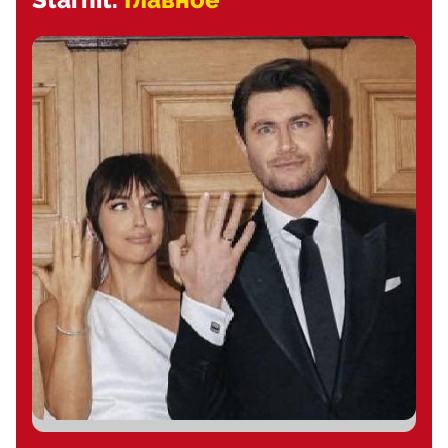
Starhit.
Главное