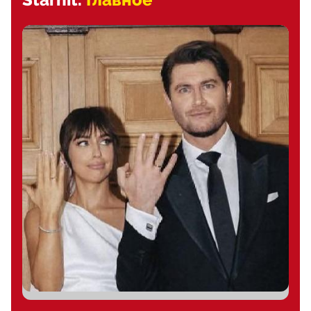
Starhit.
Главное