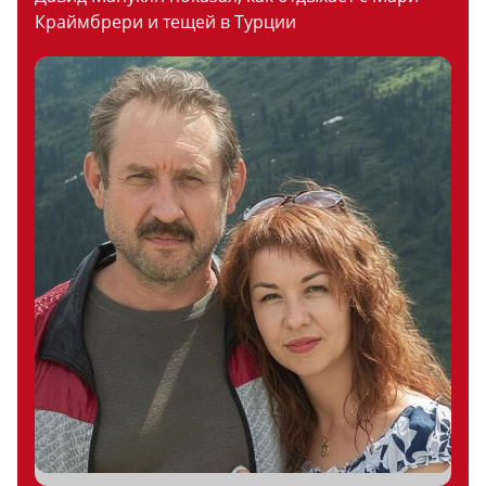
Краймбрери и тещей в Турции