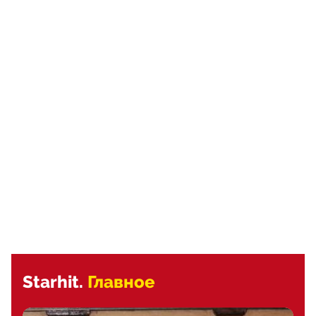
Starhit.
Главное