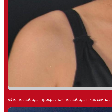
«Это несвобода, прекрасная несвобода»: как сейчас