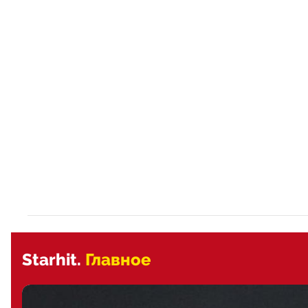
Starhit.
Главное