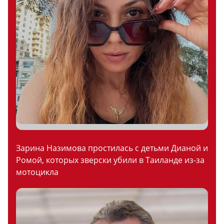
Зарина Назимова простилась с детьми Дианой и
Ромой, которых зверски убили в Таиланде из-за
мотоцикла