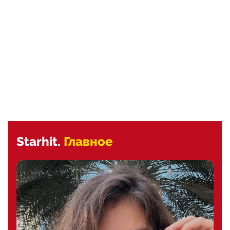
Starhit.
Главное