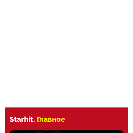
Starhit.
Главное