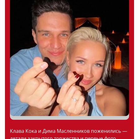
Клава Кока и Дима Масленников поженились —
детали закрытого торжества и первые фото