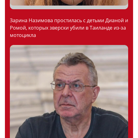
Зарина Назимова простилась с детьми Дианой и
Ромой, которых зверски убили в Таиланде из-за
мотоцикла