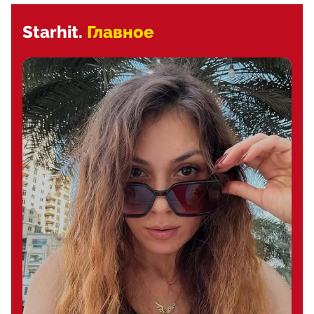
Starhit.
Главное