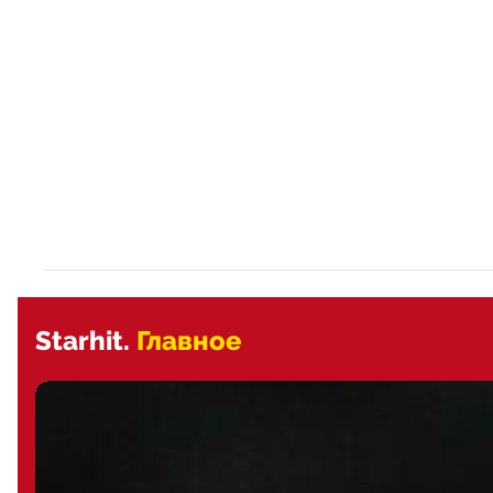
Starhit.
Главное