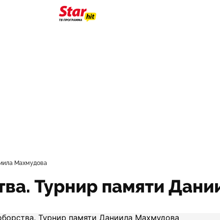
ниила Махмудова
ва. Турнир памяти Дани