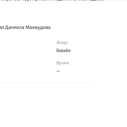
ии Даниила Махмудова.
Жанр:
Борьба
Время:
—